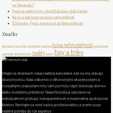
na Slovensku?
Prečo je realitný trh v okolí Bratislavy stále trendy
Na čo si dať pozor pri kúpe nehnuteľnosti
5 Dôvodov, Prečo Investovať do Nehnuteľností
Značky
kúpa nehnuteľnosti
Bratislava
byvanie
daň
investovanie
investícia
nehnutelnosti
tipy a triky
reality
novostavba
okolie Bratislavy
satelity
Vitajte na stránkach našej realitnej kancelárie, kde sa sny stávajú
skutočnosťou. Naši odborníci s dlhoročnými skúsenosťami a
rozsiahlymi znalosťami trhu vám pomôžu nájsť dokonalý domov
alebo investičnú príležitosť. Naša filozofia je založená na
individuálnom prístupe, transparentnosti a maximálnej spokojnosti
klientov. Nechajte sa viesť našou profesionalitou a zverte svoje
realitné potreby do rúk expertov.