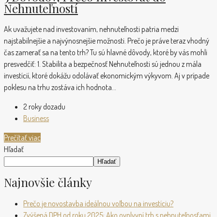
Nehnuteľností
Ak uvažujete nad investovaním, nehnuteľnosti patria medzi
najstabilnejšie a najvýnosnejšie možnosti. Prečo je práve teraz vhodný
čas zamerať sa na tento trh? Tu sú hlavné dôvody, ktoré by vás mohli
presvedčiť: 1. Stabilita a bezpečnosť Nehnuteľnosti sú jednou z mála
investícií, ktoré dokážu odolávať ekonomickým výkyvom. Aj v prípade
poklesu na trhu zostáva ich hodnota...
2 roky dozadu
Business
Prečítať viac
Hľadať
Hľadať
Najnovšie články
Prečo je novostavba ideálnou voľbou na investíciu?
Zvýšená DPH od roku 2025: Ako ovplyvní trh s nehnuteľnosťami