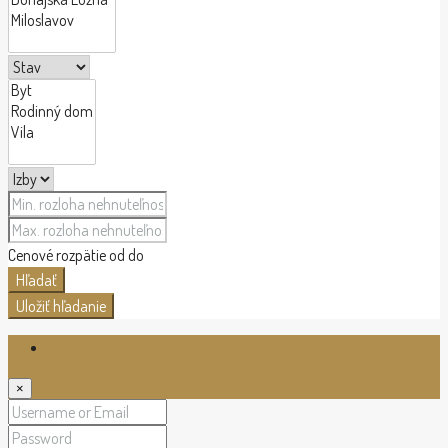
Cenové rozpätie
od
do
Hľadať
Uložiť hľadanie
Login
×