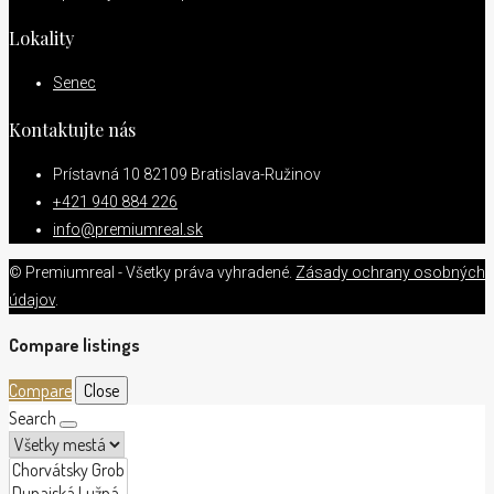
Lokality
Senec
Kontaktujte nás
Prístavná 10 82109 Bratislava-Ružinov
+421 940 884 226
info@premiumreal.sk
© Premiumreal - Všetky práva vyhradené.
Zásady ochrany osobných
údajov
.
Compare listings
Compare
Close
Search