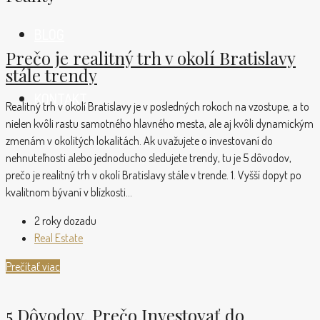
BLOG
Prečo je realitný trh v okolí Bratislavy
stále trendy
KONTAKT
Realitný trh v okolí Bratislavy je v posledných rokoch na vzostupe, a to
nielen kvôli rastu samotného hlavného mesta, ale aj kvôli dynamickým
zmenám v okolitých lokalitách. Ak uvažujete o investovaní do
nehnuteľnosti alebo jednoducho sledujete trendy, tu je 5 dôvodov,
prečo je realitný trh v okolí Bratislavy stále v trende. 1. Vyšší dopyt po
kvalitnom bývaní v blízkosti...
2 roky dozadu
Real Estate
Prečítať viac
5 Dôvodov, Prečo Investovať do