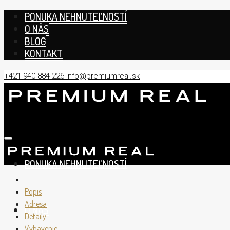
PONUKA NEHNUTEĽNOSTÍ
O NÁS
BLOG
KONTAKT
+421 940 884 226
info@premiumreal.sk
PONUKA NEHNUTEĽNOSTÍ
Popis
Adresa
O NÁS
Detaily
Vybavenie