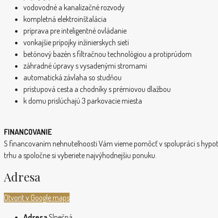
vodovodné a kanalizačné rozvody
kompletná elektroinštalácia
príprava pre inteligentné ovládanie
vonkajšie prípojky inžinierskych sietí
betónový bazén s filtračnou technológiou a protiprúdom
záhradné úpravy s vysadenými stromami
automatická závlaha so studňou
prístupová cesta a chodníky s prémiovou dlažbou
k domu prislúchajú 3 parkovacie miesta
FINANCOVANIE
S financovaním nehnuteľnoosti Vám vieme pomôcť v spolupráci s hyp
trhu a spoločne si vyberiete najvýhodnejšiu ponuku.
Adresa
Otvorit v Google maps
Adresa
Slnečná