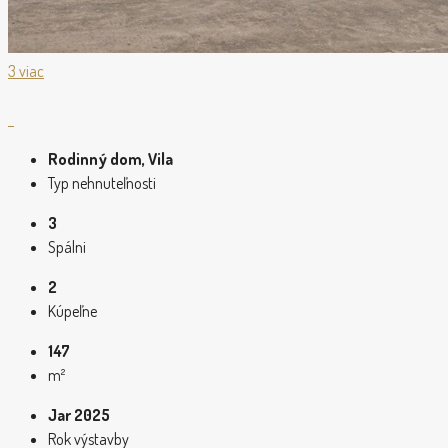
3 viac
Rodinný dom, Vila
Typ nehnuteľnosti
3
Spálni
2
Kúpeľne
147
m²
Jar 2025
Rok výstavby