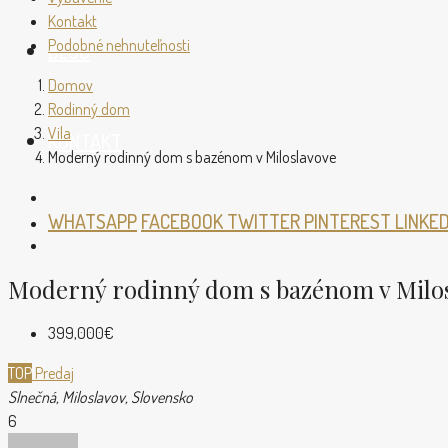
Kontakt
Podobné nehnuteľnosti
BLOG
Domov
Rodinný dom
Vila
KONTAKT
Moderný rodinný dom s bazénom v Miloslavove
WHATSAPP
FACEBOOK
TWITTER
PINTEREST
LINKE
Moderný rodinný dom s bazénom v Milo
399,000€
TOP
Predaj
Slnečná, Miloslavov, Slovensko
6