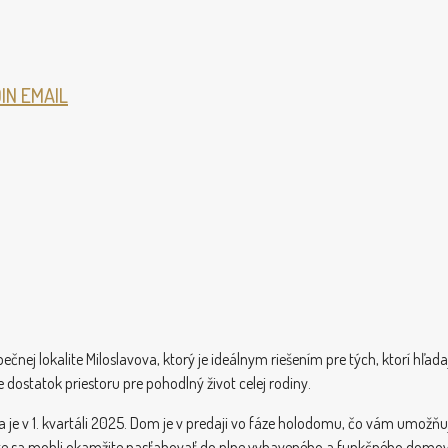
DIN
EMAIL
j lokalite Miloslavova, ktorý je ideálnym riešením pre tých, ktorí hľadaj
dostatok priestoru pre pohodlný život celej rodiny.
 v 1. kvartáli 2025. Dom je v predaji vo fáze holodomu, čo vám umožňuje 
te sa mohli okamžite nasťahovať do plne vybaveného a funkčného domov