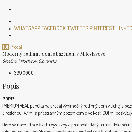
WHATSAPP
FACEBOOK
TWITTER
PINTEREST
LINKE
TOP
Predaj
Moderný rodinný dom s bazénom v Miloslavove
Slnečná, Miloslavov, Slovensko
399,000€
Popis
POPIS
PREMIUM REAL ponúka na predaj výnimočný rodinný dom v tichej a bezpečne
S rozlohou 147 m² a priestranným pozemkom o veľkosti 601 m² poskytuje 
Dom sa nachádza v štádiu výstavby a predpokladaný termín dokončenia je
prípade záujmu ponúkame aj možnosť dokončenia do štandardu, aby s