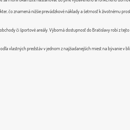
akter, čo znamená nižšie prevádzkové náklady a šetrnosť k životnému prost
 obchody či športové areály. Výborná dostupnosť do Bratislavy robí z tejt
podľa vlastných predstáv v jednom z najžiadanejších miest na bývanie v blí