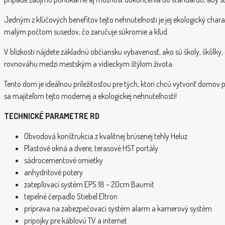
Jedným z kľúčových benefitov tejto nehnuteľnosti je jej ekologický char
malým počtom susedov, čo zaručuje súkromie a kľud.
V blízkosti nájdete základnú občiansku vybavenosť, ako sú školy, škôlky,
rovnováhu medzi mestským a vidieckym štýlom života.
Tento dom je ideálnou príležitosťou pre tých, ktorí chcú vytvoriť domov 
sa majiteľom tejto modernej a ekologickej nehnuteľnosti!
TECHNICKÉ PARAMETRE RD
Obvodová konštrukcia z kvalitnej brúsenej tehly Heluz
Plastové okná a dvere, terasové HST portály
sádrocementové omietky
anhydritové potery
zatepľovací systém EPS 18 – 20cm Baumit
tepelné čerpadlo Stiebel Eltron
príprava na zabezpečovací systém alarm a kamerový systém
prípojky pre káblovú TV a internet