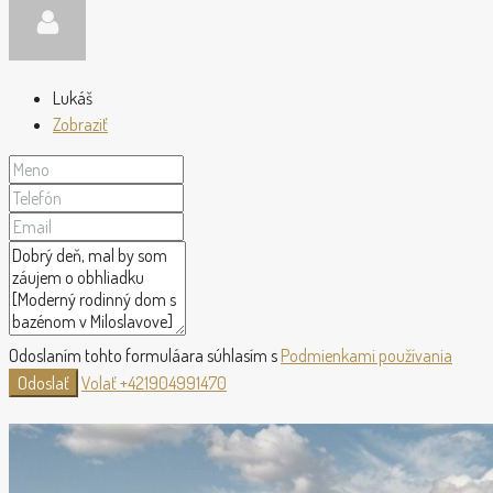
Lukáš
Zobraziť
Odoslaním tohto formuláara súhlasím s
Podmienkami používania
Odoslať
Volať
+421904991470